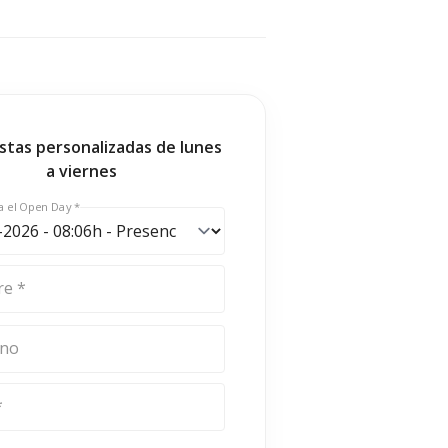
stas personalizadas de lunes
a viernes
a el Open Day *
e *
ono
*