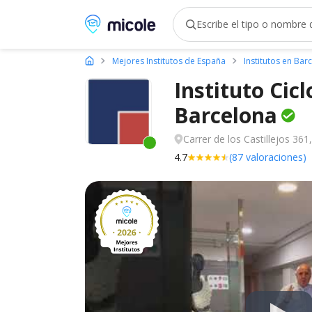
Micole, buscador de colegios
Mejores Institutos de España
Institutos en Bar
Instituto Cic
Barcelona
Carrer de los Castillejos 36
Este centro ha estado online recien
4.7
(87 valoraciones)