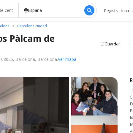
Registra tu col
celona
Barcelona ciudad
los Pàlcam de
Guardar
1, 08025, Barcelona, Barcelona.
Ver mapa
temente
R
T
C
D
P
I
M
A