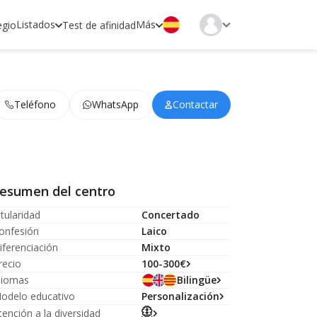
Listados
Más
egio
Test de afinidad
Teléfono
WhatsApp
Contactar
esumen del centro
itularidad
Concertado
onfesión
Laico
iferenciación
Mixto
recio
100-300€
diomas
Bilingüe
odelo educativo
Personalización
tención a la diversidad