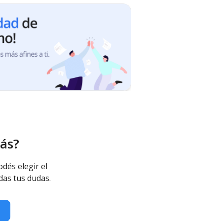
ás?
odés elegir el
das tus dudas.