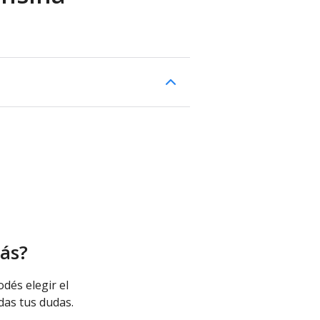
ás?
odés elegir el
das tus dudas.