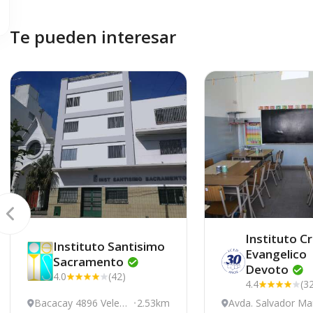
Te pueden interesar
Instituto Cr
Instituto Santisimo
Evangelico
Sacramento
Devoto
4.0
(42)
4.4
(3
Bacacay 4896 Velez
2.53km
Avda. Salvador Ma