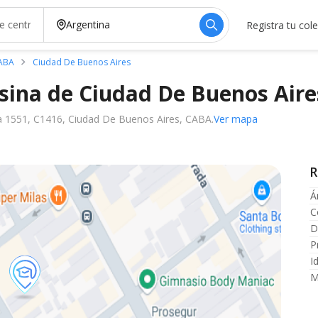
Registra tu col
CABA
Ciudad De Buenos Aires
nsina de Ciudad De Buenos
Aire
ita 1551, C1416, Ciudad De Buenos Aires, CABA.
Ver mapa
R
Á
C
D
P
I
M