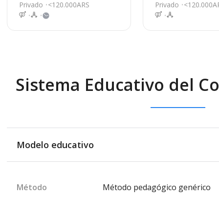
Sarsfield, Ciudad De
Del Carril 5073 Vill
Privado
<120.000ARS
Privado
<120.000A
Buenos Aires
Devoto, Ciudad D
Buenos Aires
Sistema Educativo del Co
Modelo educativo
Método
Método pedagógico genérico