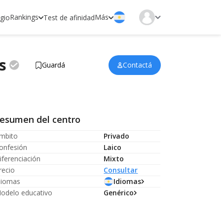
Rankings
Más
egio
Test de afinidad
s
Guardá
Contactá
esumen del centro
mbito
Privado
onfesión
Laico
iferenciación
Mixto
recio
Consultar
diomas
Idiomas
odelo educativo
Genérico