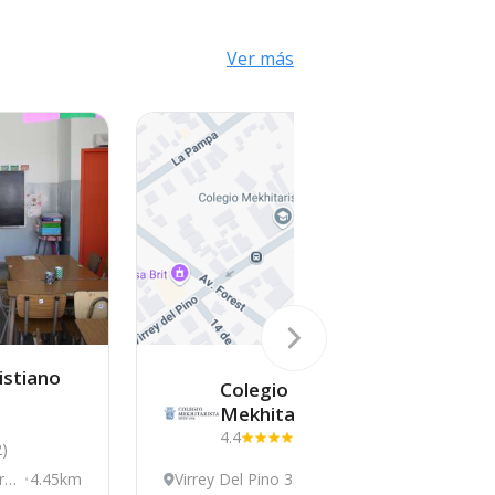
Ver más
istiano
Colegio
Mekhitarista
4.4
(34)
2)
ria
4.45km
Virrey Del Pino 3511
5.02km
A