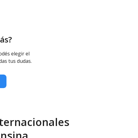
ás?
odés elegir el
das tus dudas.
ternacionales
onsina